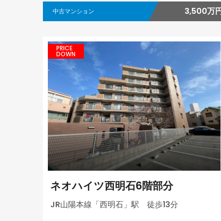
3,500万
中古マンション
PRICE
DOWN
ネオハイツ西明石6階部分
JR山陽本線「西明石」駅 徒歩13分