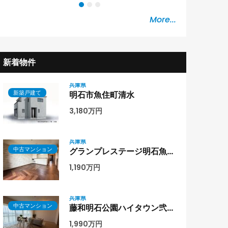
More...
新着物件
兵庫県
新築戸建て
明石市魚住町清水
3,180万円
兵庫県
中古マンション
グランプレステージ明石魚住8階部分
1,190万円
兵庫県
中古マンション
藤和明石公園ハイタウン弐号棟 9階部分
1,990万円