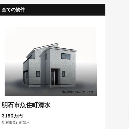
全ての物件
NEW
グランプレステージ明石魚住8階部分
1,190万円
1,990万円
明石市二見町福里
明石市茶園場町