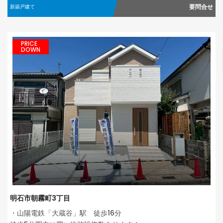
要問合せ
新築戸建て
PRICE
DOWN
明石市朝霧町3丁目
・山陽電鉄「大蔵谷」駅 徒歩16分