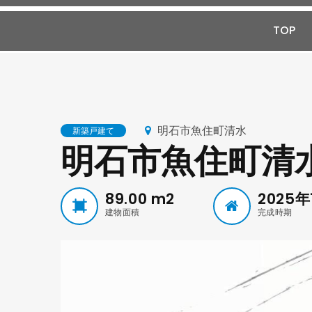
TOP
明石市魚住町清水
新築戸建て
明石市魚住町清
89.00
m2
2025年
建物面積
完成時期