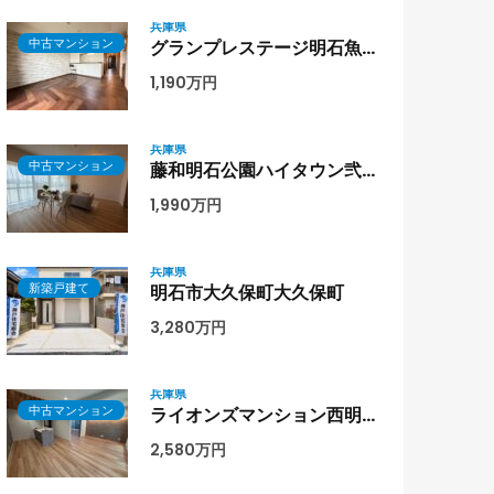
兵庫県
中古マンション
グランプレステージ明石魚住8階部分
1,190万円
兵庫県
中古マンション
藤和明石公園ハイタウン弐号棟 9階部分
1,990万円
兵庫県
新築戸建て
明石市大久保町大久保町
3,280万円
兵庫県
中古マンション
ライオンズマンション西明石第二1階部分
2,580万円