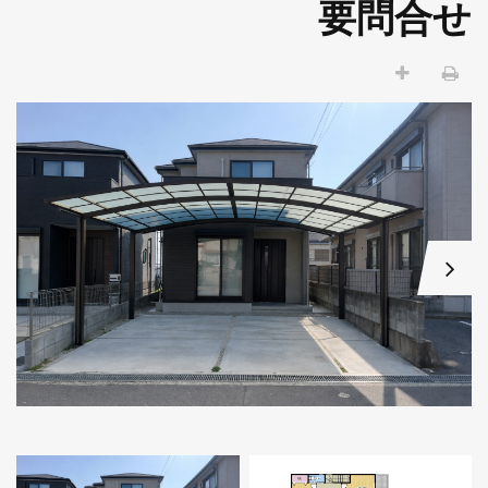
要問合せ
W
市大久保町大久保町
グランプレステージ明石魚住8階部分
80万円
1,190万円
市大久保町大久保町
明石市二見町福里