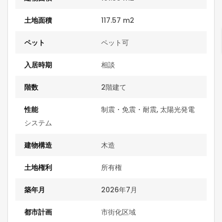
土地面積
117.57 m2
ペット
ペット可
入居時期
相談
階数
2階建て
性能
制震・免震・耐震, 太陽光発電
システム
建物構造
木造
土地権利
所有権
築年月
2026年7月
都市計画
市街化区域