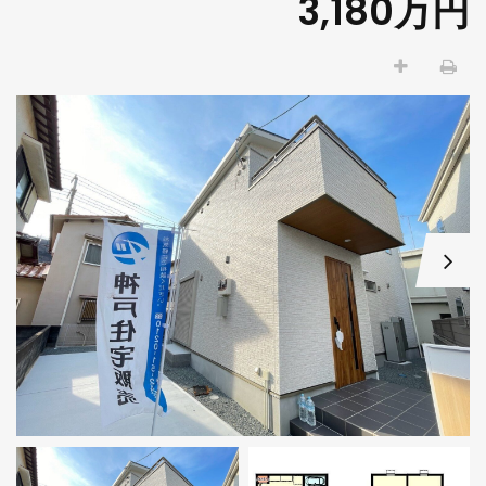
3,180万円
W
NEW
藤和明石公園ハイタウン弐号棟 9階部分
明石市魚住町清水
90万円
3,180万円
市茶園場町
明石市魚住町清水