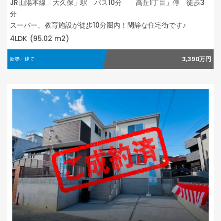
JR山陽本線「大久保」駅 バス10分 「高丘1丁目」停 徒歩3
分
スーパー、教育施設が徒歩10分圏内！閑静な住宅街です♪
4LDK
(95.02 m2)
3,390万円
新築戸建て