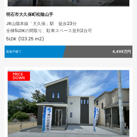
明石市大久保町松陰山手
JR山陽本線「大久保」駅 徒歩23分
全棟5LDKの間取り、駐車スペース並列2台可
5LDK
(123.25 m2)
4,499万円
新築戸建て
PRICE
DOWN