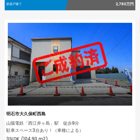
2,780万円
新築戸建て
明石市大久保町西島
山陽電鉄「西江井ヶ島」駅 徒歩9分
駐車スペース3台あり！（車種による）
3SLDK
(104.90 m2)