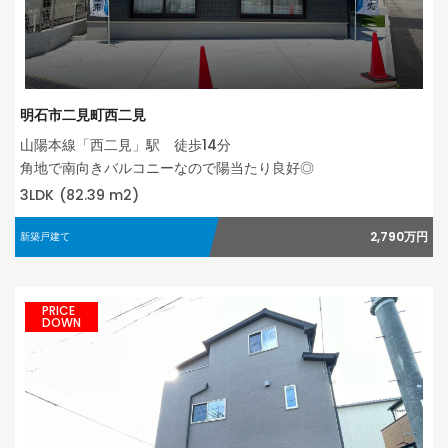
明石市二見町西二見
山陽本線「西二見」駅 徒歩14分
角地で南向きバルコニーなので陽当たり良好◎
3LDK
(82.39 m2)
2,790万円
新築戸建て
PRICE
DOWN