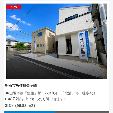
NEW
明石市魚住町金ヶ崎
JR山陽本線「魚住」駅 バス9分 「北浦」停 徒歩4分
LDK17.2帖以上でゆったり過ごせます♪
3LDK
(96.88 m2)