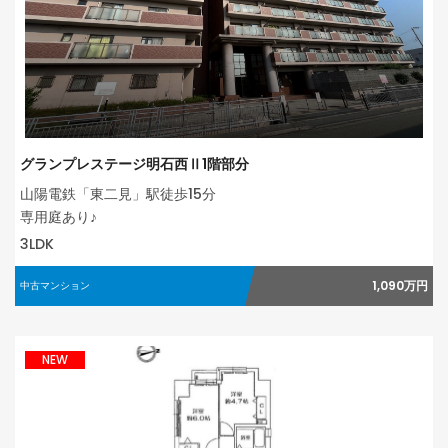
グランプレステージ明石西Ⅱ1階部分
山陽電鉄「東二見」駅徒歩15分
専用庭あり♪
3LDK
1,090万円
中古マンション
NEW