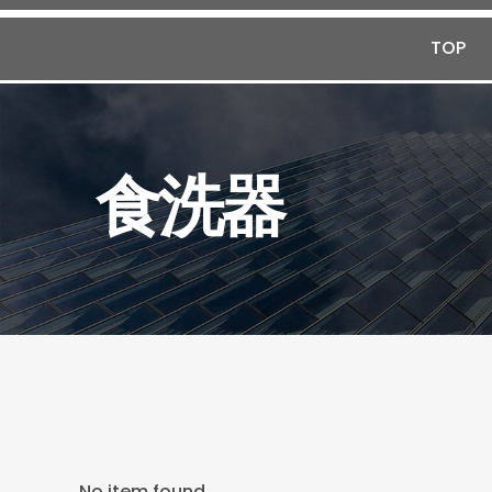
TOP
食洗器
No item found