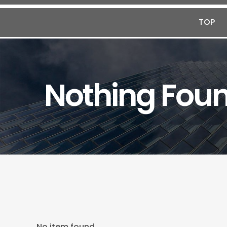
TOP
Nothing Fou
No item found