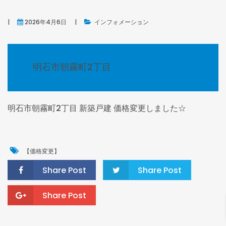
2026年4月6日
インフォメーション
明石市朝霧町2丁目
W
NEW
明石市朝霧町2丁目 新築戸建 価格変更しました☆
【価格変更】
Share Post
Share Post
市大久保町大久保町
ライオンズマンション西明石第二1階
Share Post
80万円
2,580万円
市大久保町大久保町
明石市松の内