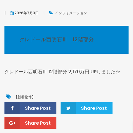
2026年7月3日
インフォメーション
クレドール西明石Ⅲ 12階部分
NEW
クレドール西明石Ⅲ 12階部分 2,170万円 UPしました☆
【新着物件】
Share Post
Share Post
ンプレステージ明石魚住8階部分
藤和明石公園ハイタウン弐号棟 9階部分
90万円
1,990万円
Share Post
市二見町福里
明石市茶園場町