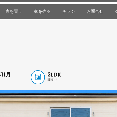
家を買う
家を売る
チラシ
お問合せ
年11月
3LDK
間取り