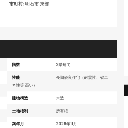
市町村:
明石市 東部
藤和明石公園ハイタウン弐号棟 9階部分
明石市魚住町清水
3,180万円
明石市魚住町清水
階数
2階建て
性能
長期優良住宅（耐震性、省エ
ネ性等 高い）
建物構造
木造
土地権利
所有権
築年月
2026年11月