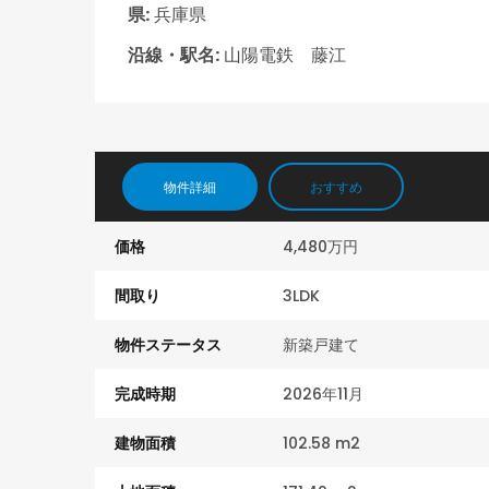
県:
兵庫県
沿線・駅名:
山陽電鉄 藤江
グランプレステージ明石魚住8階部分
1,990万円
明石市茶園場町
物件詳細
おすすめ
価格
4,480万円
間取り
3LDK
物件ステータス
新築戸建て
完成時期
2026年11月
建物面積
102.58 m2