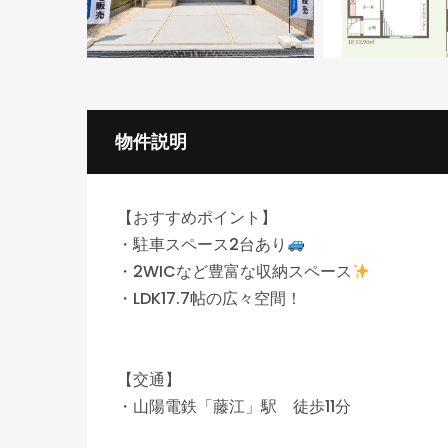
物件説明
【おすすめポイント】
・駐車スペース2台あり
・2WICなど豊富な収納スペース
・LDK17.7帖の広々空間！
【交通】
・山陽電鉄「藤江」駅 徒歩11分