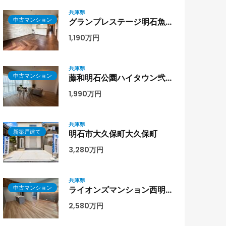
兵庫県
中古マンション
グランプレステージ明石魚住8階部分
1,190万円
兵庫県
中古マンション
藤和明石公園ハイタウン弐号棟 9階部分
1,990万円
兵庫県
新築戸建て
明石市大久保町大久保町
3,280万円
兵庫県
中古マンション
ライオンズマンション西明石第二1階部分
2,580万円