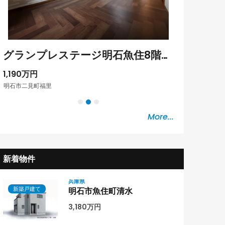
グランプレステージ明石魚住8階部分
1,190万円
1,990万円
明石市二見町福里
明石市茶園場町
More...
新着物件
兵庫県
新築戸建て
明石市魚住町清水
3,180万円